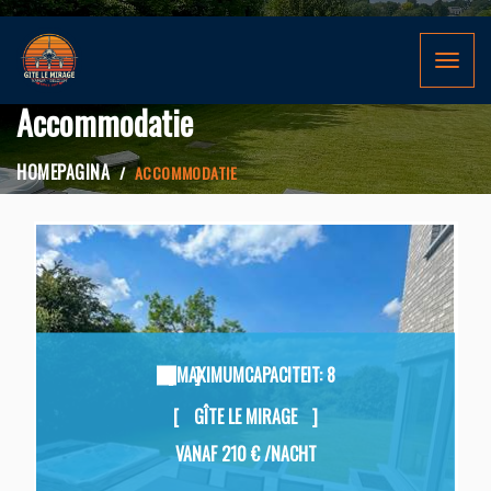
Toggle
navigat
Accommodatie
HOMEPAGINA
ACCOMMODATIE
MAXIMUMCAPACITEIT: 8
GÎTE LE MIRAGE
VANAF
210 €
/NACHT