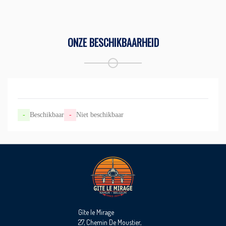
ONZE BESCHIKBAARHEID
-
Beschikbaar
-
Niet beschikbaar
Gîte le Mirage
27, Chemin De Moustier,